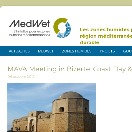
Les zones humides 
région méditerrané
durable
ACTUALITES
MEDWET
ZONES HUMIDES
PROJETS
GOU
MAVA Meeting in Bizerte: Coast Day 
06 octobre 2017