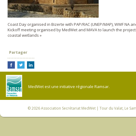
Coast Day organised in Bizerte with PAP/RAC (UNEP/MAP), WWF NA a
Kickoff meeting organised by MedWet and MAVA to launch the projec
coastal wetlands »
Partager
MedWet est une initiative régionale Ramsar.
© 2026
Association Secrétariat MedWet
| Tour du Valat, Le Sam