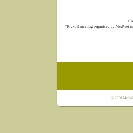
Co
Kickoff meeting organised by MedWet an
© 2026
MedWet