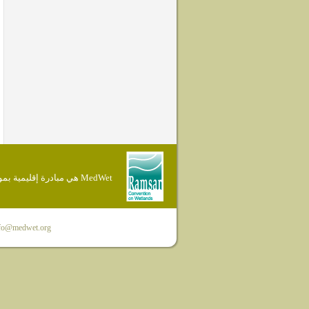
MedWet هي مبادرة إقليمية بموجب إتفاقية Ramsar
fo@medwet.org