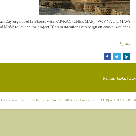
ast Day organised in Bizerte with PAP/RAC (UNEP/MAP), WWF NA and MAVA.
d MAVA to launch the project “Communications campaign on coastal wetlands”
مشاركة
 Secretariat
| Tour du Valat, Le Sambuc | 13200 Arles | France | Tel: +33 (0) 4 90 97 06 78 |
in