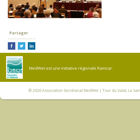
Partager
MedWet est une initiative régionale Ramsar.
© 2026
Association Secrétariat MedWet
| Tour du Valat, Le Sam