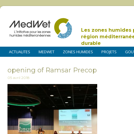
Les zones humides 
région méditerrané
durable
ACTUALITES
MEDWET
ZONES HUMIDES
PROJETS
GOU
opening of Ramsar Precop
05 avril 2018