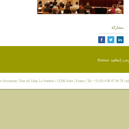
مشاركة
 Secretariat
| Tour du Valat, Le Sambuc | 13200 Arles | France | Tel: +33 (0) 4 90 97 06 78 |
in