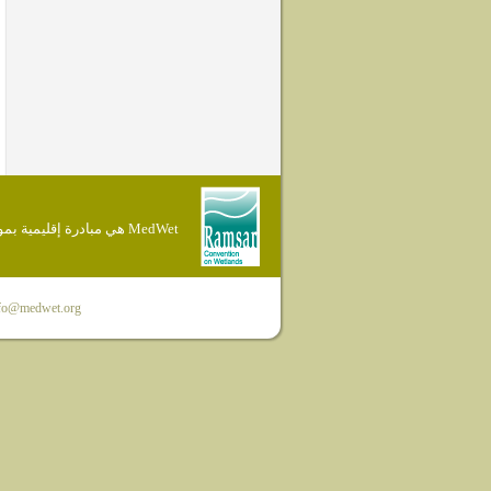
MedWet هي مبادرة إقليمية بموجب إتفاقية Ramsar
fo@medwet.org