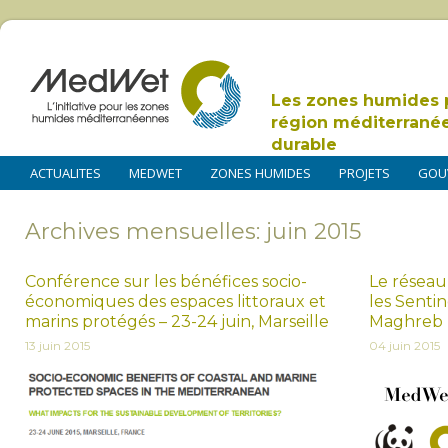
Les zones humides 
région méditerrané
durable
ACTUALITES
MEDWET
ZONES HUMIDES
PROJETS
GOU
Archives mensuelles: juin 2015
Conférence sur les bénéfices socio-
Le réseau
économiques des espaces littoraux et
les Senti
marins protégés – 23-24 juin, Marseille
Maghreb
13 juin 2015
04 juin 2015