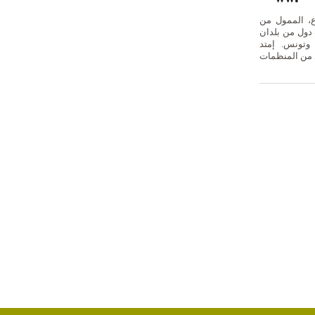
ع، الممول من
ريل 2014 في ثلاث دول من بلدان
 وتونس. إمتد
 من المنظمات