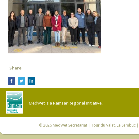
Share
MedWet is a Ramsar Regional Initiative.
© 2026
MedWet Secretariat
| Tour du Valat, Le Sambuc | 