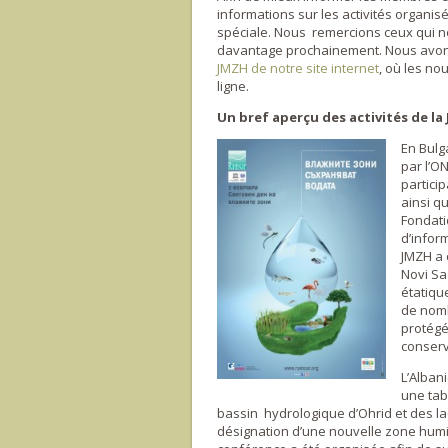
informations sur les activités organi
spéciale. Nous remercions ceux qui n
davantage prochainement. Nous avons
JMZH de notre site internet
, où les no
ligne.
Un bref aperçu des activités de la
En Bulg
par l’O
partici
ainsi q
Fondati
d’infor
JMZH a é
Novi Sa
étatiqu
de nomb
protégé
conserv
L’Alban
une tab
bassin hydrologique d’Ohrid et des la
désignation d’une nouvelle zone humi