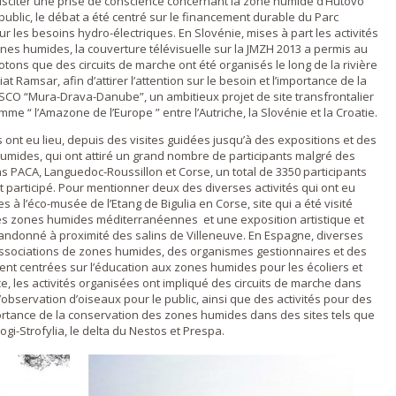
usciter une prise de conscience concernant la zone humide d’Hutovo
 public, le débat a été centré sur le financement durable du Parc
ur les besoins hydro-électriques. En Slovénie, mises à part les activités
nes humides, la couverture télévisuelle sur la JMZH 2013 a permis au
ons que des circuits de marche ont été organisés le long de la rivière
t Ramsar, afin d’attirer l’attention sur le besoin et l’importance de la
SCO “Mura-Drava-Danube”, un ambitieux projet de site transfrontalier
mme “ l’Amazone de l’Europe ” entre l’Autriche, la Slovénie et la Croatie.
 ont eu lieu, depuis des visites guidées jusqu’à des expositions et des
umides, qui ont attiré un grand nombre de participants malgré des
 PACA, Languedoc-Roussillon et Corse, un total de 3350 participants
nt participé. Pour mentionner deux des diverses activités qui ont eu
s à l’éco-musée de l’Etang de Bigulia en Corse, site qui a été visité
es zones humides méditerranéennes et une exposition artistique et
ndonné à proximité des salins de Villeneuve. En Espagne, diverses
 associations de zones humides, des organismes gestionnaires et des
nt centrées sur l’éducation aux zones humides pour les écoliers et
, les activités organisées ont impliqué des circuits de marche dans
bservation d’oiseaux pour le public, ainsi que des activités pour des
ortance de la conservation des zones humides dans des sites tels que
i-Strofylia, le delta du Nestos et Prespa.