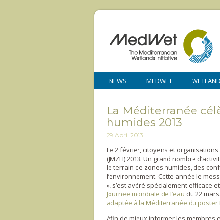
NEWS
MEDWET
WETLAN
La Méditerranée cél
humides 2013
29 April 2013
Le 2 février, citoyens et organisatio
(JMZH) 2013. Un grand nombre d’activi
le terrain de zones humides, des conf
l’environnement. Cette année le mes
», s’est avéré spécialement efficace e
Journée mondiale de l’eau
du 22 mars
adaptée à la Méditerranée du poster 
Afin de mieux informer les membres e