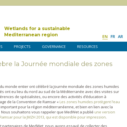
Wetlands for a sustainable
Mediterranean region
EN
FR
AR
DS
PROJECTS
GOVERNANCE
RESOURCES
èbre la Journée mondiale des zones
ns du monde entier ont célébré la Journée mondiale des zones humides
tés ont eu lieu du nord au sud de la Méditerranée avec des visites sur
érences de spécialistes, ou encore des activités d’éducation à
sage de la Convention de Ramsar «
Les zones humides protègent l’eau
t important pour la région méditerranéenne, et bien en lien avec la
. Nous souhaitons vous rappeler que MedWet a publié
une version
Ramsar pour la JMZH 2013, qui est disponible pour impression
.
t partenaires de MedWet, nous avons essayé de collecter des