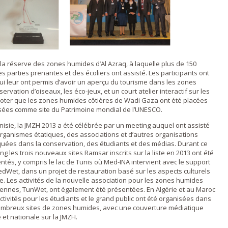
s la réserve des zones humides d’Al Azraq, à laquelle plus de 150
parties prenantes et des écoliers ont assisté. Les participants ont
 qui leur ont permis d’avoir un aperçu du tourisme dans les zones
rvation d’oiseaux, les éco-jeux, et un court atelier interactif sur les
 noter que les zones humides côtières de Wadi Gaza ont été placées
posées comme site du Patrimoine mondial de l’UNESCO.
nisie, la JMZH 2013 a été célébrée par un meeting auquel ont assisté
rganismes étatiques, des associations et d’autres organisations
quées dans la conservation, des étudiants et des médias. Durant ce
ng les trois nouveaux sites Ramsar inscrits sur la liste en 2013 ont été
ntés, y compris le lac de Tunis où Med-INA intervient avec le support
dWet, dans un projet de restauration basé sur les aspects culturels
te. Les activités de la nouvelle association pour les zones humides
iennes, TunWet, ont également été présentées. En Algérie et au Maroc
ctivités pour les étudiants et le grand public ont été organisées dans
mbreux sites de zones humides, avec une couverture médiatique
e et nationale sur la JMZH.