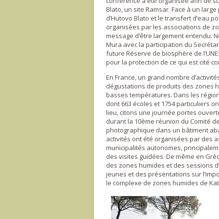
conférence a été organisée afin de s
Blato, un site Ramsar. Face à un large
d’Hutovo Blato et le transfert d’eau po
organisées par les associations de zo
message d’être largement entendu. Not
Mura avec la participation du Secrétaria
future Réserve de biosphère de l’UNE
pour la protection de ce qui est cité co
En France, un grand nombre d’activités
dégustations de produits des zones h
basses températures. Dans les régions
dont 663 écoles et 1754 particuliers o
lieu, citons une journée portes ouverte
durant la 10ème réunion du Comité d
photographique dans un bâtiment aba
activités ont été organisées par des
municipalités autonomes, principaleme
des visites guidées. De même en Grèce
des zones humides et des sessions d’o
jeunes et des présentations sur l’imp
le complexe de zones humides de Katog