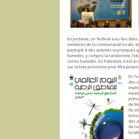
En Jordanie, un festival a eu lieu dan
membres de la communauté locale, des 
participé à des activités touristiques
humides, y compris la randonnée, l’obse
zones humides. En Palestine, il est à
sur la liste provisoire pour être pro
En Tu
des o
impli
meeti
prése
de Me
du si
tunis
des a
de no
local