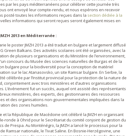
sées par les pays méditerranéens pour célébrer cette journée très
ous ont envoyé leur compte-rendu, et nous espérons en recevoir
 posté toutes les informations reçues dans la
section dédiée à la
uvelles informations qui seront reçues seront également mises en
 JMZH 2013 en Méditerranée :
arie le poster JMZH 2013 a été traduit en bulgare et largement diffusé
NG Green Balkans. Des activités scolaires ont été organisées, avec la
pation de plusieurs organisations et du Ministère de l’environnement,
u’un concours du Musée des sciences naturelles de Burgas et de la
on bulgare pour la biodiversité pour la conception de matériel
mation sur le lac Atanasovsko, un site Ramsar bulgare. En Serbie, la
té célébrée par l’Institut provincial pour la protection de la nature de
d, conjointement avec trois ministères et d’autres organisations
es. L’événement fut un succès, auquel ont assisté des représentants
reux ministères, des experts, des gestionnaires des ressources
es et des organisations non-gouvernementales impliquées dans la
ation des zones humides.
ie et la République de Macédoine ont célébré la JMZH en organisant
le-ronde à Ohrid pour le Secrétariat du comité conjoint de gestion du
cs de Prespa. Au Monténégro, la JMZH a lancé le processus pour la
de Ramsar nationale, le Tivat Saline. En Bosnie-Herzégovine, une