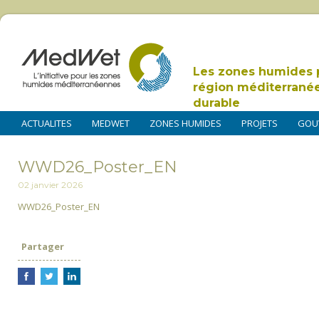
Les zones humides 
région méditerrané
durable
ACTUALITES
MEDWET
ZONES HUMIDES
PROJETS
GOU
WWD26_Poster_EN
02 janvier 2026
WWD26_Poster_EN
Partager