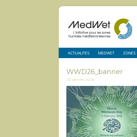
ACTUALITES
MEDWET
ZONES
WWD26_banner
02 janvier 2026