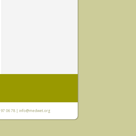
0 97 06 78 |
info@medwet.org