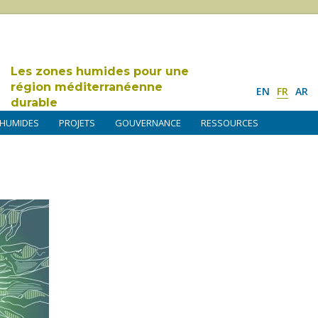
Les zones humides pour une
région méditerranéenne
EN
FR
AR
durable
 HUMIDES
PROJETS
GOUVERNANCE
RESSOURCES