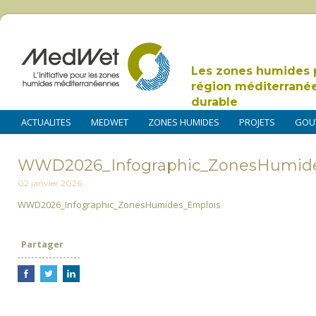
Les zones humides 
région méditerrané
durable
ACTUALITES
MEDWET
ZONES HUMIDES
PROJETS
GOU
WWD2026_Infographic_ZonesHumid
02 janvier 2026
WWD2026_Infographic_ZonesHumides_Emplois
Partager