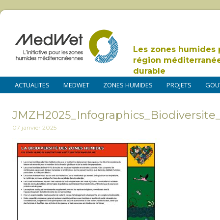
Les zones humides 
région méditerrané
durable
ACTUALITES
MEDWET
ZONES HUMIDES
PROJETS
GOU
JMZH2025_Infographics_Biodiversite
07 janvier 2025