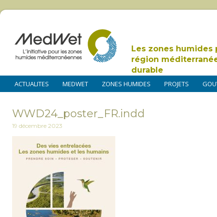
Les zones humides 
région méditerrané
durable
ACTUALITES
MEDWET
ZONES HUMIDES
PROJETS
GOU
WWD24_poster_FR.indd
19 décembre 2023