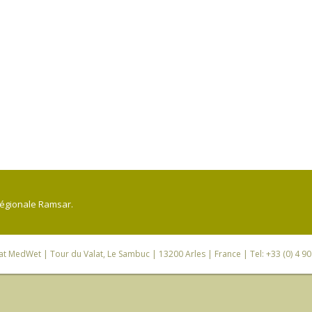
régionale Ramsar.
iat MedWet
| Tour du Valat, Le Sambuc | 13200 Arles | France | Tel: +33 (0) 4 9