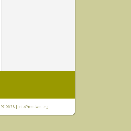
0 97 06 78 |
info@medwet.org