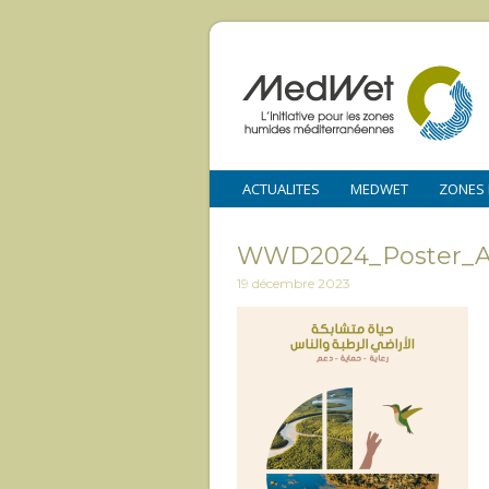
ACTUALITES
MEDWET
ZONES
WWD2024_Poster_A
19 décembre 2023