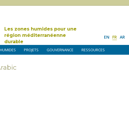
Les zones humides pour une
région méditerranéenne
EN
FR
AR
durable
 HUMIDES
PROJETS
GOUVERNANCE
RESSOURCES
rabic