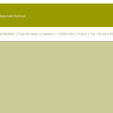
régionale Ramsar.
iat MedWet
| Tour du Valat, Le Sambuc | 13200 Arles | France | Tel: +33 (0) 4 9