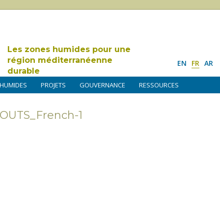
Les zones humides pour une
région méditerranéenne
EN
FR
AR
durable
 HUMIDES
PROJETS
GOUVERNANCE
RESSOURCES
OUTS_French-1