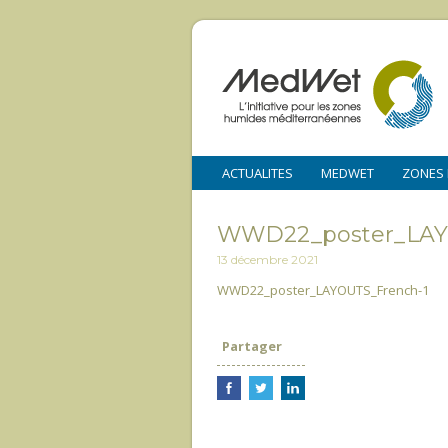
ACTUALITES
MEDWET
ZONES
WWD22_poster_LAY
13 décembre 2021
WWD22_poster_LAYOUTS_French-1
Partager