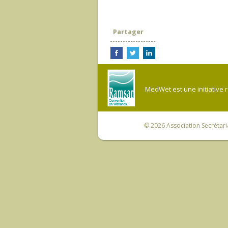
Partager
MedWet est une initiative 
© 2026
Association Secrétar