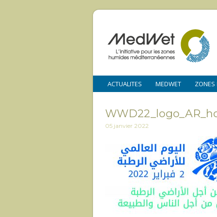
ACTUALITES
MEDWET
ZONES
WWD22_logo_AR_hor
05 janvier 2022