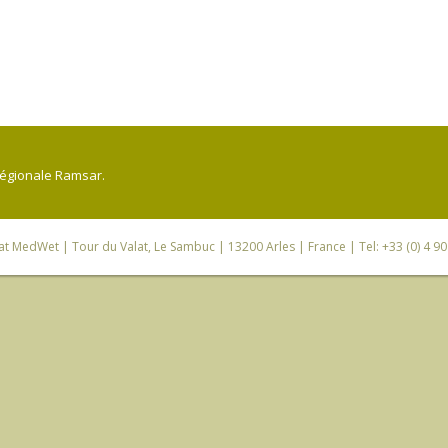
régionale Ramsar.
iat MedWet
| Tour du Valat, Le Sambuc | 13200 Arles | France | Tel: +33 (0) 4 9