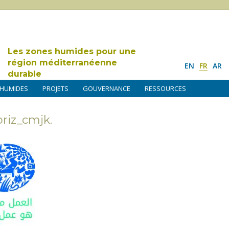
Les zones humides pour une
région méditerranéenne
EN
FR
AR
durable
 HUMIDES
PROJETS
GOUVERNANCE
RESSOURCES
iz_cmjk.