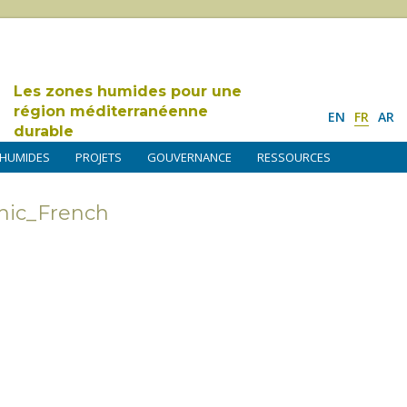
Les zones humides pour une
région méditerranéenne
EN
FR
AR
durable
 HUMIDES
PROJETS
GOUVERNANCE
RESSOURCES
ic_French