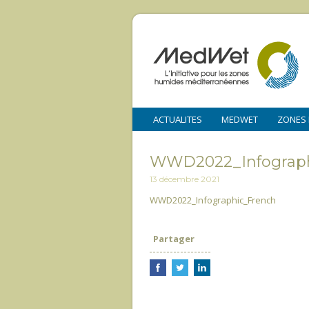
ACTUALITES
MEDWET
ZONES
WWD2022_Infograph
13 décembre 2021
WWD2022_Infographic_French
Partager