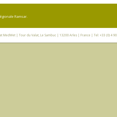
régionale Ramsar.
iat MedWet
| Tour du Valat, Le Sambuc | 13200 Arles | France | Tel: +33 (0) 4 9