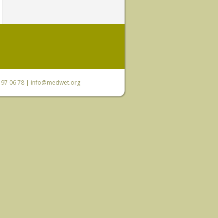
0 97 06 78 |
info@medwet.org