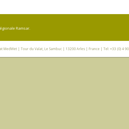
régionale Ramsar.
iat MedWet
| Tour du Valat, Le Sambuc | 13200 Arles | France | Tel: +33 (0) 4 9