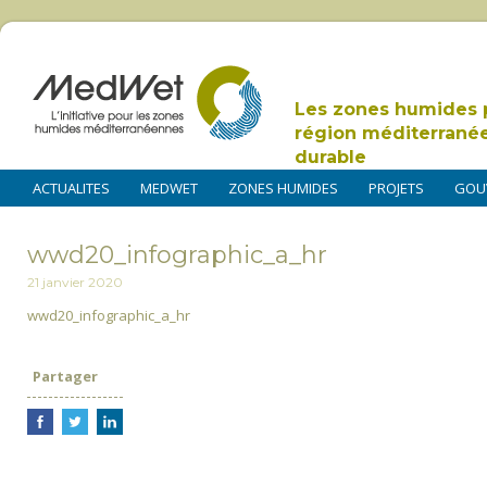
Les zones humides 
région méditerrané
durable
ACTUALITES
MEDWET
ZONES HUMIDES
PROJETS
GOU
wwd20_infographic_a_hr
21 janvier 2020
wwd20_infographic_a_hr
Partager