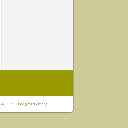
0 97 06 78 |
info@medwet.org