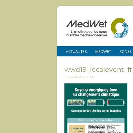
ACTUALITES
MEDWET
ZONES
wwd19_localevent_f
19 décembre 2018