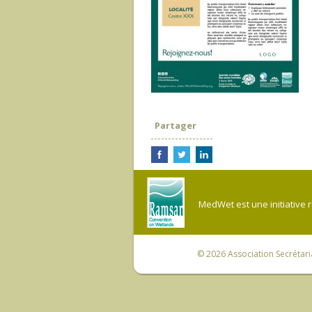
Partager
MedWet est une initiative 
© 2026
Association Secrétar