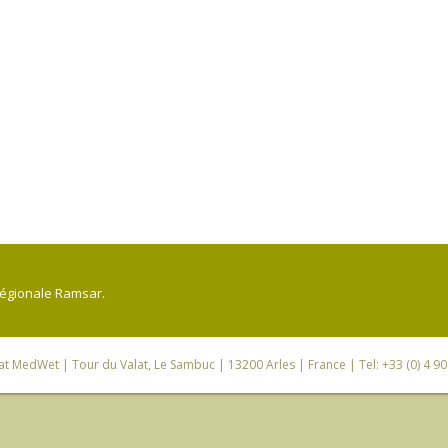
régionale Ramsar.
iat MedWet
| Tour du Valat, Le Sambuc | 13200 Arles | France | Tel: +33 (0) 4 9