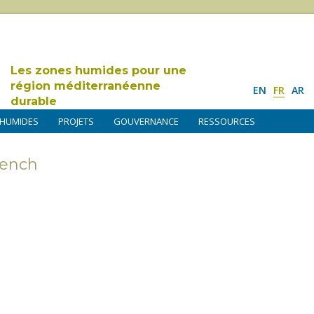
Les zones humides pour une
région méditerranéenne
EN
FR
AR
durable
 HUMIDES
PROJETS
GOUVERNANCE
RESSOURCES
rench