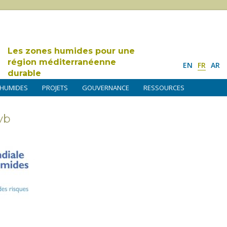
Les zones humides pour une
région méditerranéenne
EN
FR
AR
durable
 HUMIDES
PROJETS
GOUVERNANCE
RESSOURCES
vb