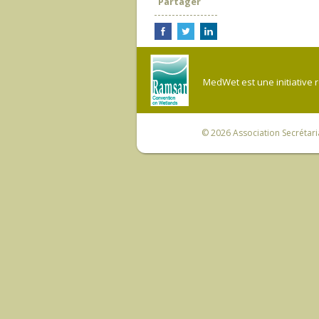
Partager
MedWet est une initiative 
© 2026
Association Secrétar