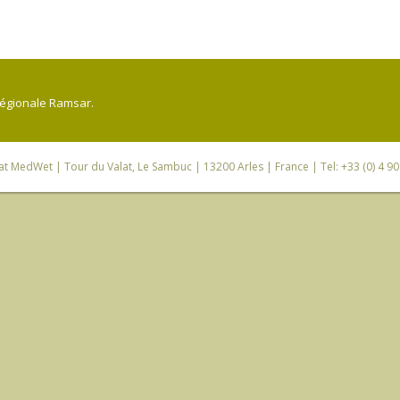
régionale Ramsar.
iat MedWet
| Tour du Valat, Le Sambuc | 13200 Arles | France | Tel: +33 (0) 4 9