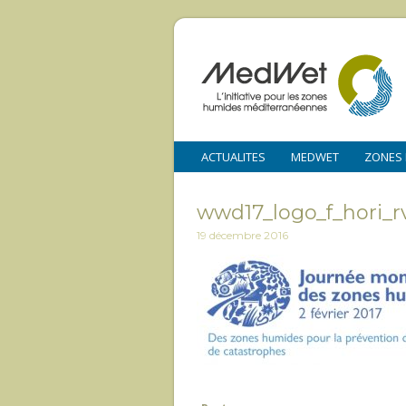
ACTUALITES
MEDWET
ZONES
wwd17_logo_f_hori_r
19 décembre 2016