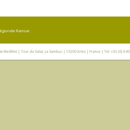
régionale Ramsar.
iat MedWet
| Tour du Valat, Le Sambuc | 13200 Arles | France | Tel: +33 (0) 4 9