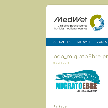
ACTUALITES
MEDWET
ZONES
logo_migratoEbre pr
18 avril 2018
Partager