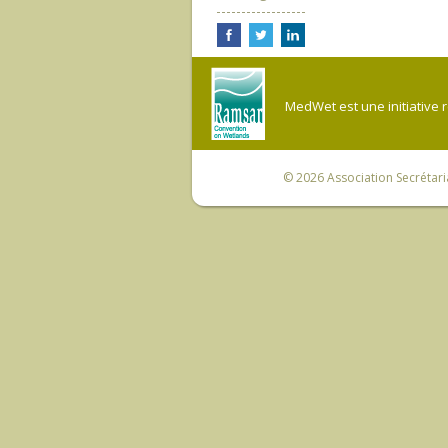
MedWet est une initiative 
© 2026
Association Secrétar