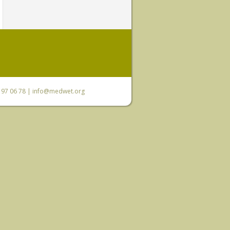
0 97 06 78 |
info@medwet.org