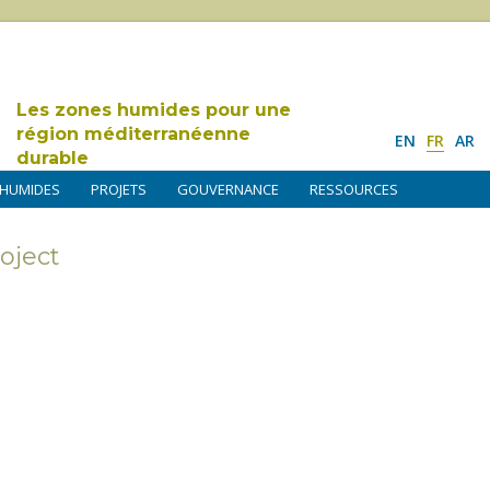
Les zones humides pour une
région méditerranéenne
EN
FR
AR
durable
 HUMIDES
PROJETS
GOUVERNANCE
RESSOURCES
oject