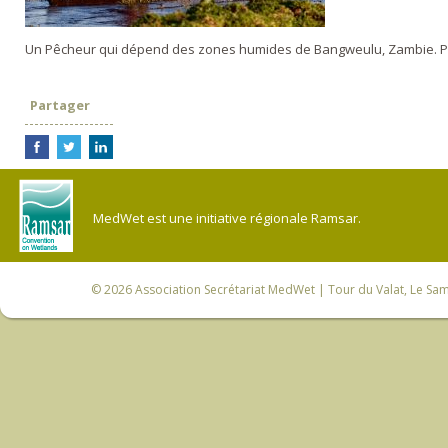
Un Pêcheur qui dépend des zones humides de Bangweulu, Zambie. P
Partager
MedWet est une initiative régionale Ramsar.
© 2026
Association Secrétariat MedWet
| Tour du Valat, Le Sam