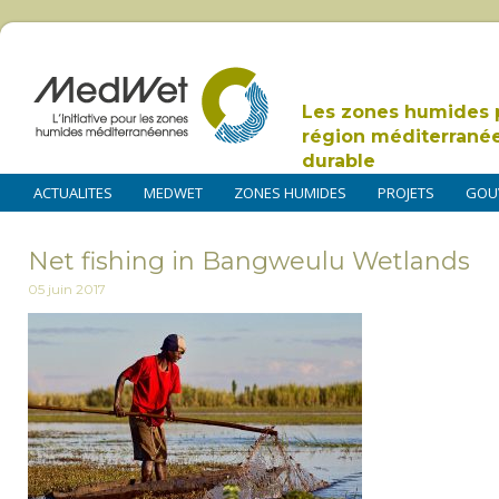
Les zones humides 
région méditerrané
durable
ACTUALITES
MEDWET
ZONES HUMIDES
PROJETS
GOU
Net fishing in Bangweulu Wetlands
05 juin 2017