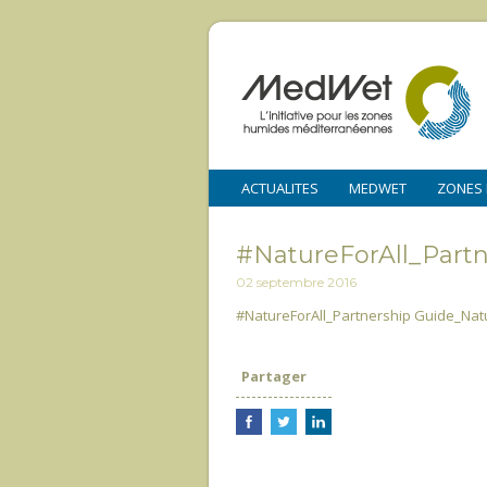
ACTUALITES
MEDWET
ZONES
#NatureForAll_Part
02 septembre 2016
#NatureForAll_Partnership Guide_Nat
Partager