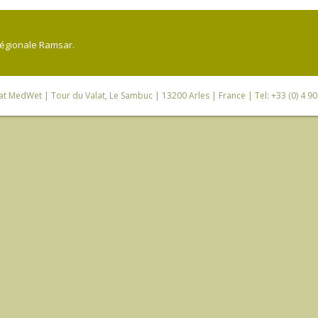
régionale Ramsar.
iat MedWet
| Tour du Valat, Le Sambuc | 13200 Arles | France | Tel: +33 (0) 4 9