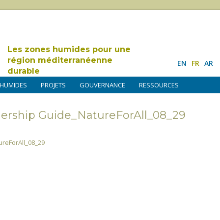
Les zones humides pour une
région méditerranéenne
EN
FR
AR
durable
 HUMIDES
PROJETS
GOUVERNANCE
RESSOURCES
nership Guide_NatureForAll_08_29
ureForAll_08_29