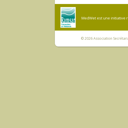
MedWet est une initiative 
© 2026
Association Secrétar