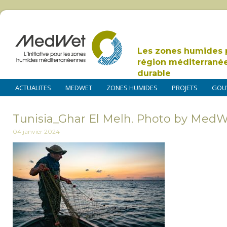
Les zones humides 
région méditerrané
durable
ACTUALITES
MEDWET
ZONES HUMIDES
PROJETS
GOU
Tunisia_Ghar El Melh. Photo by Med
04 janvier 2024