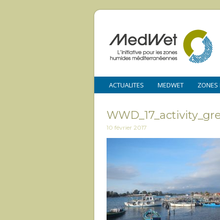
ACTUALITES
MEDWET
ZONES
WWD_17_activity_gr
10 février 2017