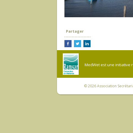
Partager
MedWet est une initiative 
© 2026
Association Secrétar