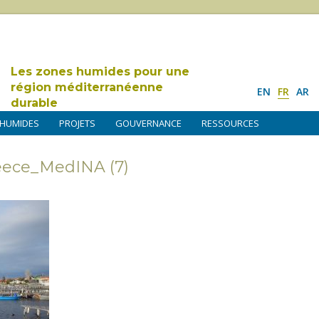
Les zones humides pour une
région méditerranéenne
EN
FR
AR
durable
 HUMIDES
PROJETS
GOUVERNANCE
RESSOURCES
eece_MedINA (7)