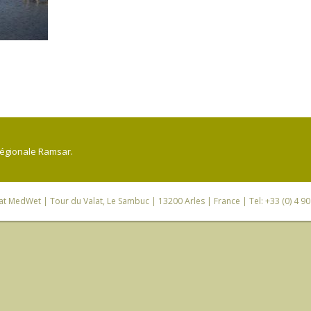
régionale Ramsar.
iat MedWet
| Tour du Valat, Le Sambuc | 13200 Arles | France | Tel: +33 (0) 4 9