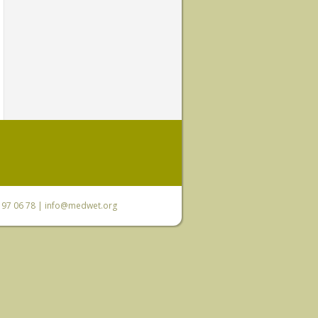
0 97 06 78 |
info@medwet.org