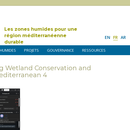
Les zones humides pour une
région méditerranéenne
EN
FR
AR
durable
 HUMIDES
PROJETS
GOUVERNANCE
RESSOURCES
g Wetland Conservation and
Mediterranean 4