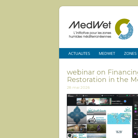
ACTUALITES
MEDWET
ZONES
webinar on Financin
Restoration in the 
28 mai 2026