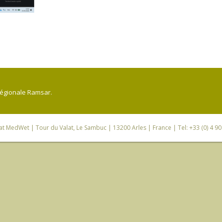
régionale Ramsar.
iat MedWet
| Tour du Valat, Le Sambuc | 13200 Arles | France | Tel: +33 (0) 4 9