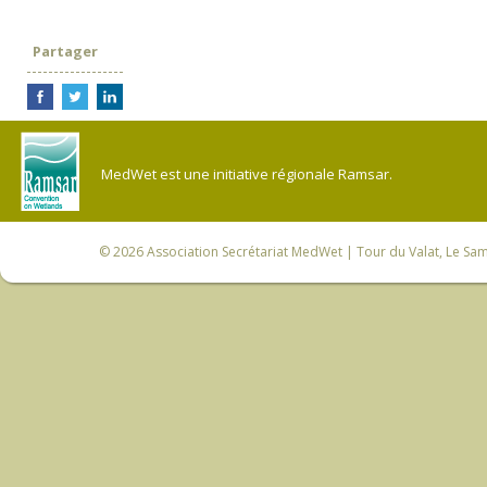
Partager
MedWet est une initiative régionale Ramsar.
© 2026
Association Secrétariat MedWet
| Tour du Valat, Le Sam