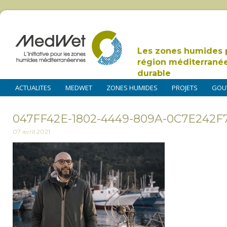
Les zones humides 
région méditerrané
durable
ACTUALITES
MEDWET
ZONES HUMIDES
PROJETS
GOU
047FF42E-1802-4449-809A-0C7E242F
07 avril 2021