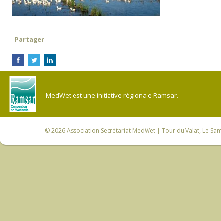
Partager
MedWet est une initiative régionale Ramsar.
© 2026
Association Secrétariat MedWet
| Tour du Valat, Le Sam