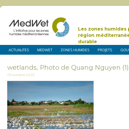
Les zones humides 
région méditerrané
durable
ACTUALITES
MEDWET
ZONES HUMIDES
PROJETS
GOU
wetlands, Photo de Quang Nguyen (1)
05 octobre 2023