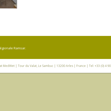
régionale Ramsar.
iat MedWet
| Tour du Valat, Le Sambuc | 13200 Arles | France | Tel: +33 (0) 4 9