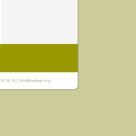
0 97 06 78 |
info@medwet.org