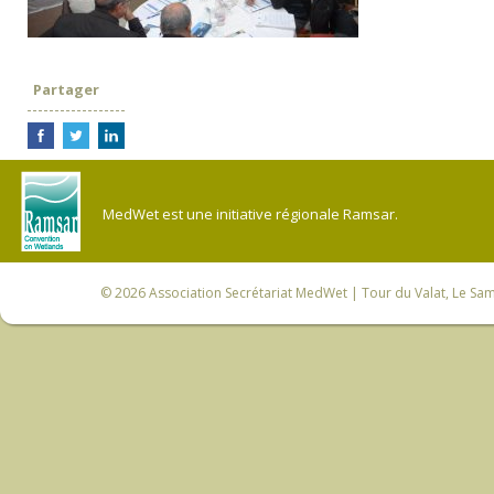
Partager
MedWet est une initiative régionale Ramsar.
© 2026
Association Secrétariat MedWet
| Tour du Valat, Le Sam