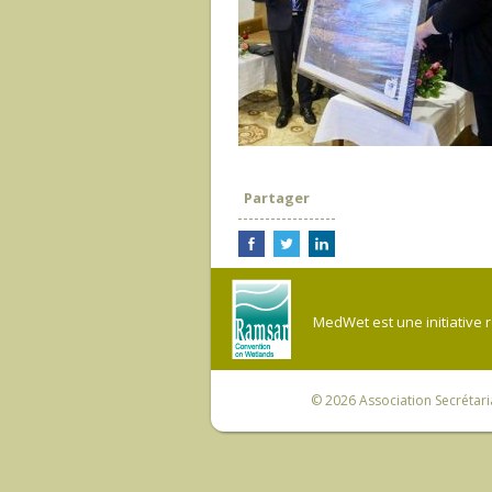
Partager
MedWet est une initiative 
© 2026
Association Secrétar