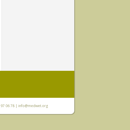
0 97 06 78 |
info@medwet.org