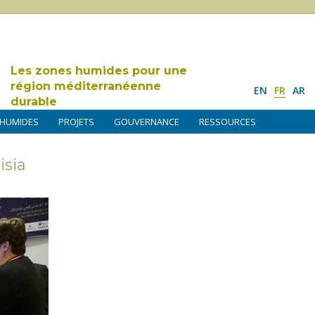
Les zones humides pour une
région méditerranéenne
EN
FR
AR
durable
 HUMIDES
PROJETS
GOUVERNANCE
RESSOURCES
sia