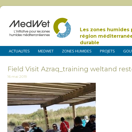
Les zones humides 
région méditerrané
durable
ACTUALITES
MEDWET
ZONES HUMIDES
PROJETS
GOU
Field Visit Azraq_training weltand res
16 mai 2019