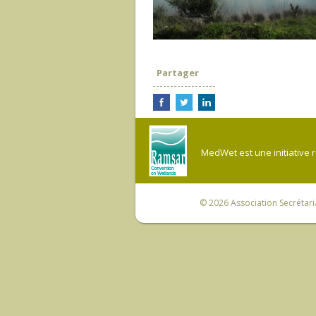
Partager
MedWet est une initiative 
© 2026
Association Secrétar