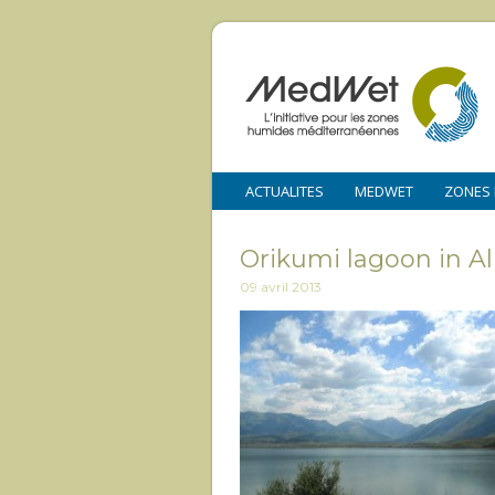
ACTUALITES
MEDWET
ZONES
Orikumi lagoon in Al
09 avril 2013