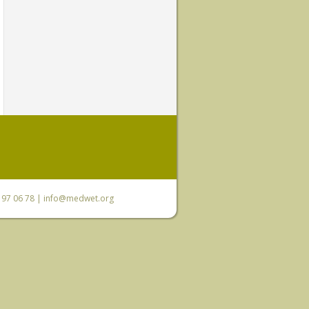
0 97 06 78 |
info@medwet.org