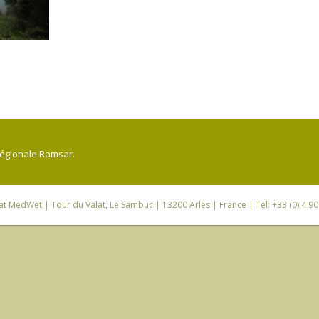
régionale Ramsar.
iat MedWet
| Tour du Valat, Le Sambuc | 13200 Arles | France | Tel: +33 (0) 4 9