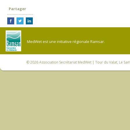
Partager
MedWet est une initiative régionale Ramsar.
© 2026
Association Secrétariat MedWet
| Tour du Valat, Le Sam