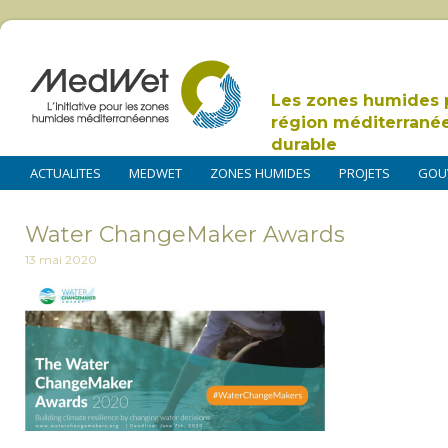
Les zones humides 
région méditerrané
durable
ACTUALITES
MEDWET
ZONES HUMIDES
PROJETS
GOU
Water ChangeMaker Awards
13 mai 2020