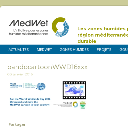
Les zones humides 
région méditerrané
durable
ACTUALITES
MEDWET
ZONES HUMIDES
PROJETS
GOU
bandocartoonWWD16xxx
08 janvier 2016
Partager