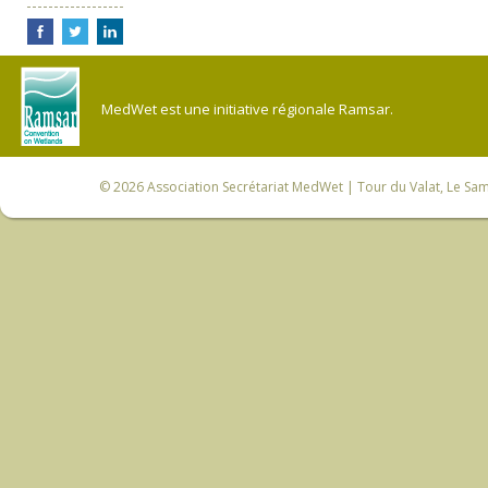
MedWet est une initiative régionale Ramsar.
© 2026
Association Secrétariat MedWet
| Tour du Valat, Le Sam