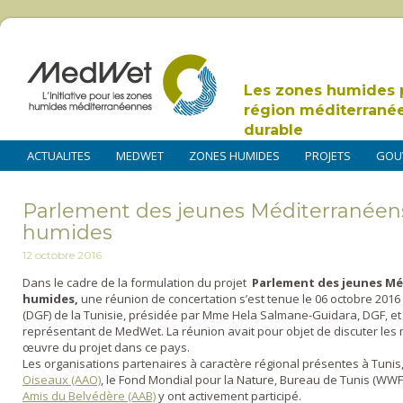
Les zones humides 
région méditerrané
durable
ACTUALITES
MEDWET
ZONES HUMIDES
PROJETS
GOU
Parlement des jeunes Méditerranéens
humides
12 octobre 2016
Dans le cadre de la formulation du projet
Parlement des jeunes Mé
humides,
une réunion de concertation s’est tenue le 06 octobre 2016
(DGF) de la Tunisie, présidée par Mme Hela Salmane-Guidara, DGF, et f
représentant de MedWet. La réunion avait pour objet de discuter les 
œuvre du projet dans ce pays.
Les organisations partenaires à caractère régional présentes à Tun
Oiseaux (AAO)
, le Fond Mondial pour la Nature, Bureau de Tunis (WWF
Amis du Belvédère (AAB)
y ont activement participé.