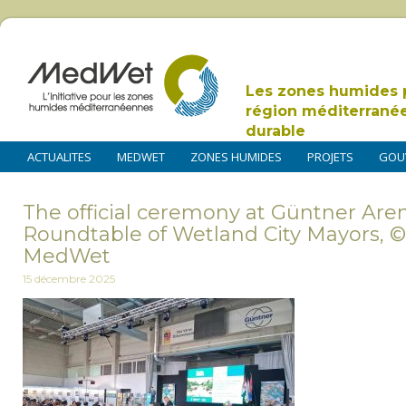
Les zones humides 
région méditerrané
durable
ACTUALITES
MEDWET
ZONES HUMIDES
PROJETS
GOU
The official ceremony at Güntner Are
Roundtable of Wetland City Mayors, 
MedWet
15 décembre 2025