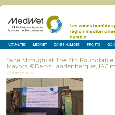
Les zones humides 
région méditerrané
durable
ACTUALITES
MEDWET
ZONES HUMIDES
PROJETS
GOU
Sana Mzoughi at The 4th Roundtable 
Mayors, ©Denis Landenbergue, IAC
15 décembre 2025