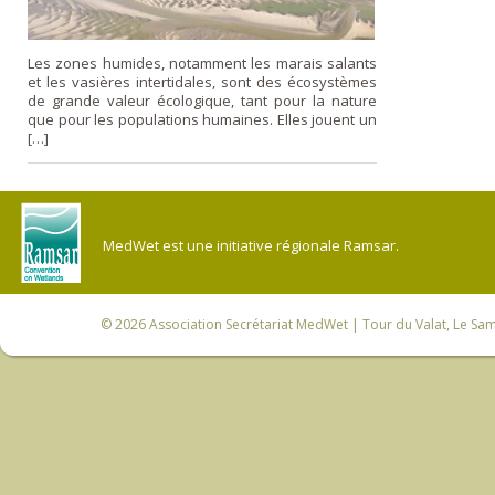
Les zones humides, notamment les marais salants
et les vasières intertidales, sont des écosystèmes
de grande valeur écologique, tant pour la nature
que pour les populations humaines. Elles jouent un
[…]
MedWet est une initiative régionale Ramsar.
© 2026
Association Secrétariat MedWet
| Tour du Valat, Le Sam