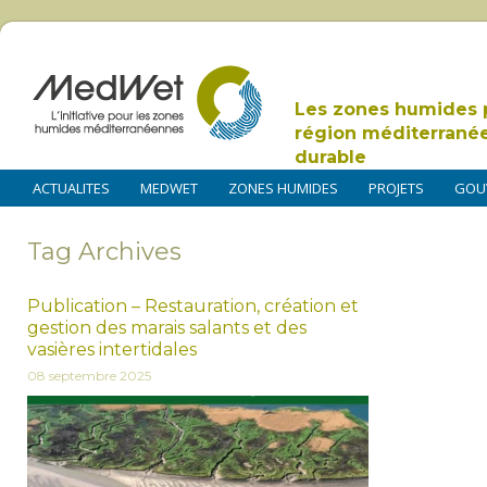
Les zones humides 
région méditerrané
durable
ACTUALITES
MEDWET
ZONES HUMIDES
PROJETS
GOU
Tag Archives
Publication – Restauration, création et
gestion des marais salants et des
vasières intertidales
08 septembre 2025