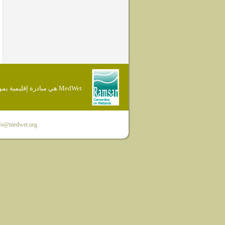
MedWet هي مبادرة إقليمية بموجب إتفاقية Ramsar
fo@medwet.org