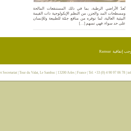
تُعدّ الأراضي الرطبة، بما في ذلك المستنقعات المالحة
ومسطحات المد والجزر، من النظم الإيكولوجية ذات القيمة
البيئية العالية، لما توفره من منافع جمّة للطبيعة وللإنسان
على حد سواء. فهي تسهم […]
 Secretariat
| Tour du Valat, Le Sambuc | 13200 Arles | France | Tel: +33 (0) 4 90 97 06 78 |
in