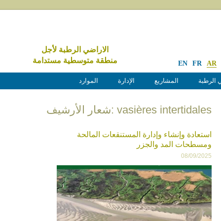
الاراضي الرطبة لأجل
منطقة متوسطية مستدامة
EN
FR
AR
 الرطبة
المشاريع
الإدارة
الموارد
vasières intertidales :شعار الأرشيف
استعادة وإنشاء وإدارة المستنقعات المالحة
ومسطحات المد والجزر
08/09/2025