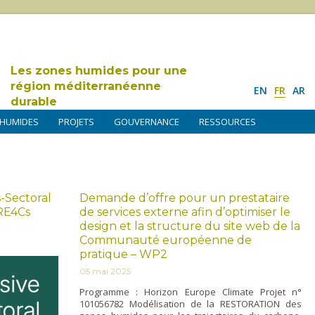
Les zones humides pour une
région méditerranéenne
EN
FR
AR
durable
 HUMIDES
PROJETS
GOUVERNANCE
RESSOURCES
s-Sectoral
Demande d’offre pour un prestataire
RE4Cs
de services externe afin d’optimiser le
design et la structure du site web de la
Communauté européenne de
pratique – WP2
05 mai 2025
Programme : Horizon Europe Climate Projet n°
101056782 Modélisation de la RESTORATION des