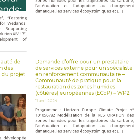
zones humides pour les trajectoires du carbone,
l’atténuation et l’adaptation au changement
climatique, les services écosystémiques et […]
f, “Fostering
 for Wetlands:
e Supporting
ution XIV.17“,
elopment of
auté de
Demande d’offre pour un prestataire
on des
de services externe pour un spécialiste
 du projet
en renforcement communautaire –
Communauté de pratique pour la
restauration des zones humides
(côtières) européennes (ECoP) – WP2
11 avril 2024
Programme : Horizon Europe Climate Projet n°
101056782 Modélisation de la RESTORATION des
zones humides pour les trajectoires du carbone,
l’atténuation et l’adaptation au changement
climatique, les services écosystémiques et […]
s, développée