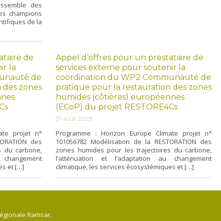
assemble des
des champions
ntifiques de la
ataire de
Appel d’offres pour un prestataire de
ir la
services externe pour soutenir la
unauté de
coordination du WP2 Communauté de
n des zones
pratique pour la restauration des zones
nnes
humides (côtières) européennes
Cs
(ECoP) du projet RESTORE4Cs
21 août 2023
te projet n°
Programme : Horizon Europe Climate projet n°
TORATION des
101056782 Modélisation de la RESTORATION des
s du carbone,
zones humides pour les trajectoires du carbone,
u changement
l’atténuation et l’adaptation au changement
es et […]
climatique, les services écosystémiques et […]
régionale Ramsar.