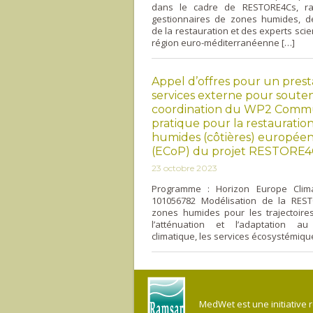
dans le cadre de RESTORE4Cs, r
gestionnaires de zones humides, 
de la restauration et des experts scie
région euro-méditerranéenne […]
Appel d’offres pour un prest
services externe pour souten
coordination du WP2 Comm
pratique pour la restauratio
humides (côtières) europée
(ECoP) du projet RESTORE4
23 octobre 2023
Programme : Horizon Europe Clima
101056782 Modélisation de la RES
zones humides pour les trajectoire
l’atténuation et l’adaptation a
climatique, les services écosystémiqu
MedWet est une initiative 