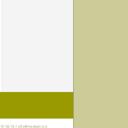
0 97 06 78 |
info@medwet.org