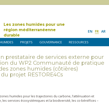
Les zones humides pour une
région méditerranéenne
EN
FR
AR
durable
 HUMIDES
PROJETS
GOUVERNANCE
RESSOURCES
un prestataire de services externe pour
nation du WP2 Communauté de pratique
 des zones humides (côtières)
 du projet RESTORE4Cs
nes humides pour les trajectoires du carbone, l’atténuation et
 les services écosystémiques et la biodiversité, les co-bénéfices –