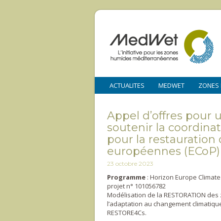
ACTUALITES
MEDWET
ZONES
Appel d’offres pour 
soutenir la coordi
pour la restauration
européennes (ECoP)
23 octobre 2023
Programme
: Horizon Europe Climate
projet n° 101056782
Modélisation de la RESTORATION des zo
l’adaptation au changement climatique,
RESTORE4Cs.