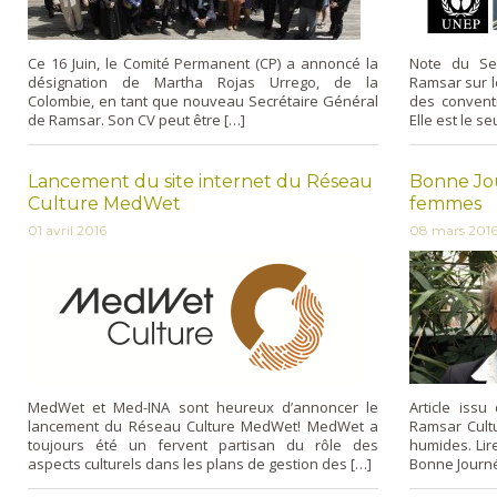
Ce 16 Juin, le Comité Permanent (CP) a annoncé la
Note du Se
désignation de Martha Rojas Urrego, de la
Ramsar sur l
Colombie, en tant que nouveau Secrétaire Général
des conventi
de Ramsar. Son CV peut être […]
Elle est le se
Lancement du site internet du Réseau
Bonne Jou
Culture MedWet
femmes
01 avril 2016
08 mars 201
MedWet et Med-INA sont heureux d’annoncer le
Article issu
lancement du Réseau Culture MedWet! MedWet a
Ramsar Cult
toujours été un fervent partisan du rôle des
humides. Lire
aspects culturels dans les plans de gestion des […]
Bonne Journé