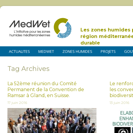
Les zones humides 
région méditerrané
durable
ACTUALITES
MEDWET
ZONES HUMIDES
PROJETS
GOU
Tag Archives
La 52ème réunion du Comité
Le renfor
Permanent de la Convention de
les conven
Ramsar à Gland, en Suisse.
biodiversi
17 juin 2016
13 juin 2016