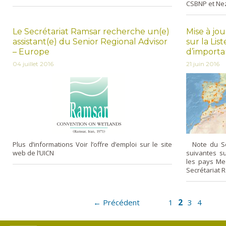
CSBNP et Ne
Le Secrétariat Ramsar recherche un(e)
Mise à jour
assistant(e) du Senior Regional Advisor
sur la Li
– Europe
d’importa
04 juillet 2016
21 juin 2016
Plus d’informations Voir l’offre d’emploi sur le site
Note du Se
web de l’UICN
suivantes su
les pays Me
Secrétariat 
2
← Précédent
1
3
4