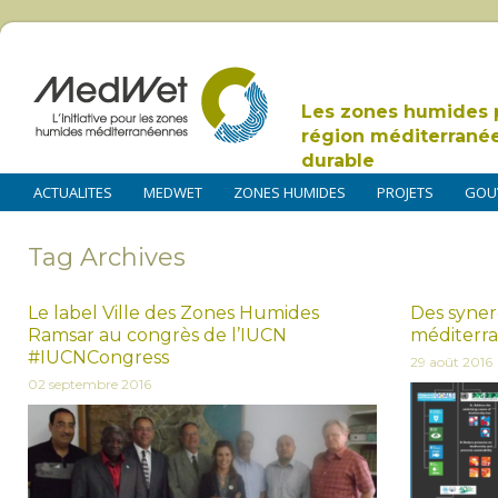
Les zones humides 
région méditerrané
durable
ACTUALITES
MEDWET
ZONES HUMIDES
PROJETS
GOU
Tag Archives
Le label Ville des Zones Humides
Des syner
Ramsar au congrès de l’IUCN
méditerr
#IUCNCongress
29 août 2016
02 septembre 2016