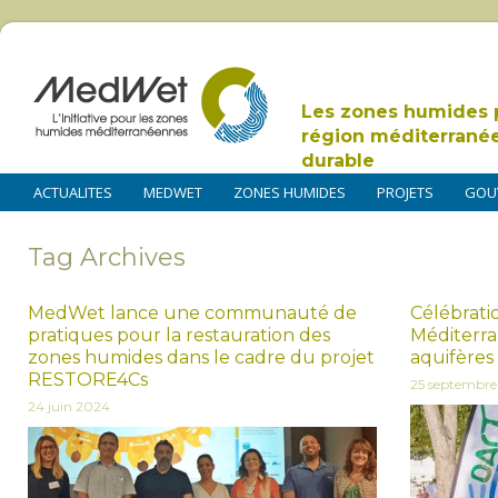
Les zones humides 
région méditerrané
durable
ACTUALITES
MEDWET
ZONES HUMIDES
PROJETS
GOU
Tag Archives
MedWet lance une communauté de
Célébrati
pratiques pour la restauration des
Méditerra
zones humides dans le cadre du projet
aquifères 
RESTORE4Cs
25 septembre
24 juin 2024