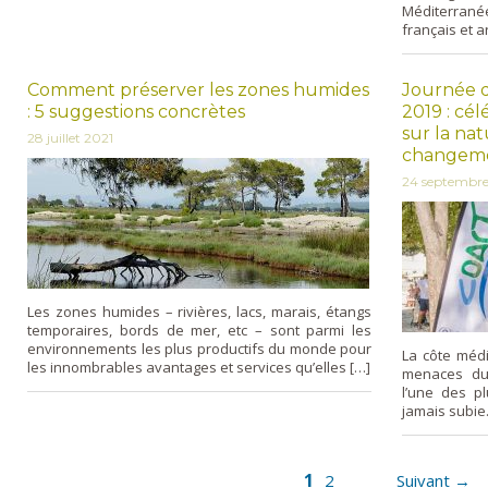
Méditerrané
français et a
Comment préserver les zones humides
Journée d
: 5 suggestions concrètes
2019 : cél
sur la na
28 juillet 2021
changemen
24 septembre
Les zones humides – rivières, lacs, marais, étangs
temporaires, bords de mer, etc – sont parmi les
environnements les plus productifs du monde pour
La côte méd
les innombrables avantages et services qu’elles […]
menaces due
l’une des pl
jamais subie.
1
2
Suivant →