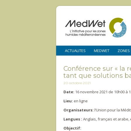
ACTUALITES
MEDWET
ZONES
Conférence sur « la 
tant que solutions b
20 octobre 2021
Date:
16 novembre 2021 de 10h00 à 
Lieu:
en ligne
Organisateurs:
l’Union pour la Méd
Langues :
Anglais, français et arabe, 
Objectif: