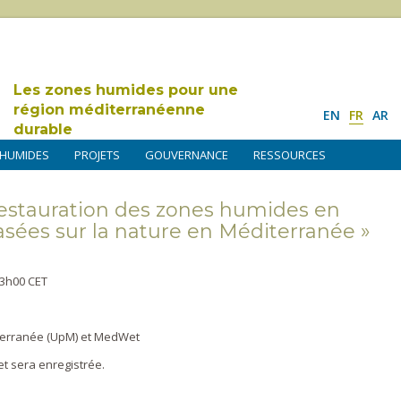
Les zones humides pour une
région méditerranéenne
EN
FR
AR
durable
 HUMIDES
PROJETS
GOUVERNANCE
RESSOURCES
restauration des zones humides en
asées sur la nature en Méditerranée »
13h00 CET
iterranée (UpM) et MedWet
et sera enregistrée.