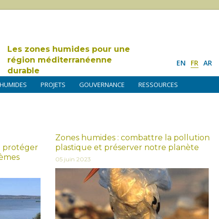
Les zones humides pour une
région méditerranéenne
EN
FR
AR
durable
 HUMIDES
PROJETS
GOUVERNANCE
RESSOURCES
Zones humides : combattre la pollution
à protéger
plastique et préserver notre planète
tèmes
05 juin 2023