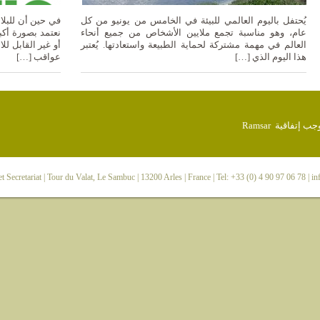
يُحتفل باليوم العالمي للبيئة في الخامس من يونيو من كل
في حين أن للبلا
عام، وهو مناسبة تجمع ملايين الأشخاص من جميع أنحاء
نعتمد بصورة أكب
العالم في مهمة مشتركة لحماية الطبيعة واستعادتها. يُعتبر
أو غير القابل ل
هذا اليوم الذي […]
عواقب […]
 Secretariat
| Tour du Valat, Le Sambuc | 13200 Arles | France | Tel: +33 (0) 4 90 97 06 78 |
in