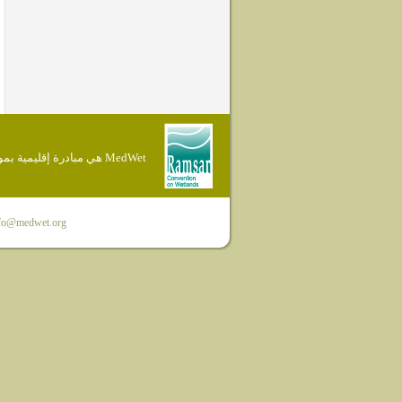
MedWet هي مبادرة إقليمية بموجب إتفاقية Ramsar
fo@medwet.org