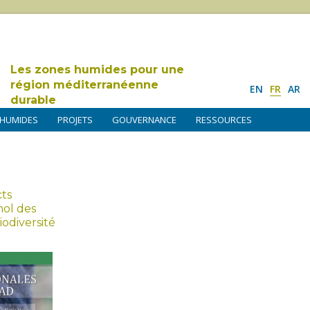
Les zones humides pour une
région méditerranéenne
EN
FR
AR
durable
 HUMIDES
PROJETS
GOUVERNANCE
RESSOURCES
cts
nol des
biodiversité