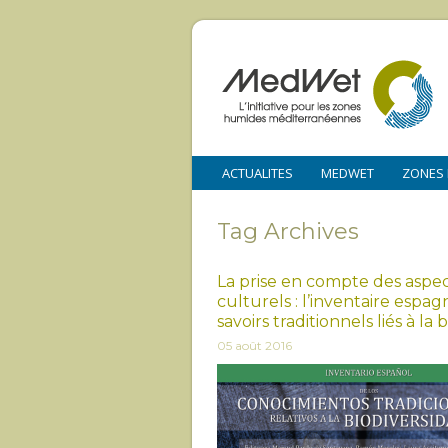
ACTUALITES
MEDWET
ZONES
Tag Archives
La prise en compte des aspe
culturels : l’inventaire espag
savoirs traditionnels liés à la 
05 août 2016