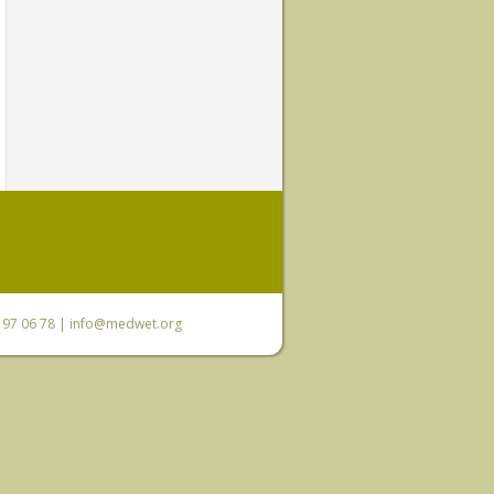
0 97 06 78 |
info@medwet.org