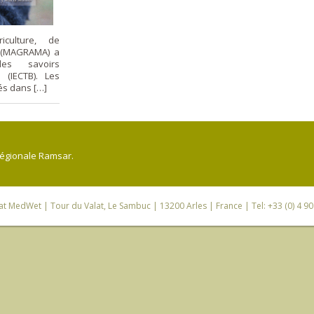
iculture, de
t (MAGRAMA) a
des savoirs
é (IECTB). Les
és dans […]
régionale Ramsar.
iat MedWet
| Tour du Valat, Le Sambuc | 13200 Arles | France | Tel: +33 (0) 4 9